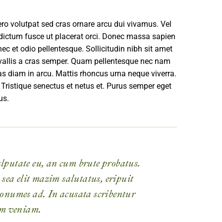
ro volutpat sed cras ornare arcu dui vivamus. Vel
 dictum fusce ut placerat orci. Donec massa sapien
c et odio pellentesque. Sollicitudin nibh sit amet
nvallis a cras semper. Quam pellentesque nec nam
s diam in arcu. Mattis rhoncus urna neque viverra.
 Tristique senectus et netus et. Purus semper eget
us.
lputate eu, an cum brute probatus.
 sea elit mazim salutatus, eripuit
numes ad. In acusata scribentur
im veniam.