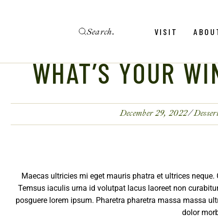
Menu
Revie
VISIT
ABOU
Calendar
Galler
WHAT’S YOUR WI
Weddings
Hold An Event
Menu
Revie
FAQ
Calendar
Galler
December 29, 2022
Desser
Weddings
Hold An Event
FAQ
Maecas ultricies mi eget mauris phatra et ultrices neque.
Temsus iaculis urna id volutpat lacus laoreet non curabit
posguere lorem ipsum. Pharetra pharetra massa massa ultrici
dolor mor