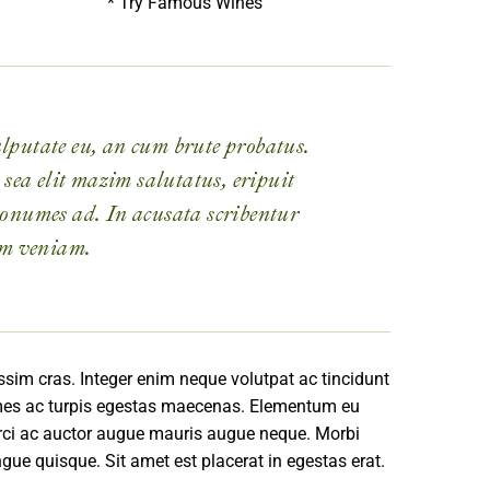
* Try Famous Wines
lputate eu, an cum brute probatus.
 sea elit mazim salutatus, eripuit
numes ad. In acusata scribentur
im veniam.
ssim cras. Integer enim neque volutpat ac tincidunt
ames ac turpis egestas maecenas. Elementum eu
rci ac auctor augue mauris augue neque. Morbi
gue quisque. Sit amet est placerat in egestas erat.