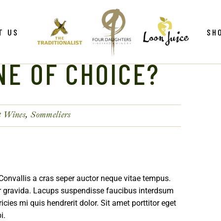
ws
Gif
T US
SH
y
Win
NE OF CHOICE?
Loo
Clu
ws
Gif
Mer
y
Win
t Wines
Sommeliers
Loo
Clu
Mer
 Convallis a cras seper auctor neque vitae tempus.
ur gravida. Lacups suspendisse faucibus interdsum
es mi quis hendrerit dolor. Sit amet porttitor eget
bi.