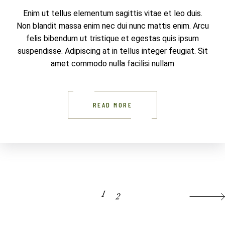
Enim ut tellus elementum sagittis vitae et leo duis.
Non blandit massa enim nec dui nunc mattis enim. Arcu
felis bibendum ut tristique et egestas quis ipsum
suspendisse. Adipiscing at in tellus integer feugiat. Sit
amet commodo nulla facilisi nullam
READ MORE
POSTS
1
2
PAGINATION