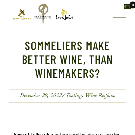
Skip
0
to
the
content
SOMMELIERS MAKE
BETTER WINE, THAN
WINEMAKERS?
December 29, 2022
Tasting
Wine Regions
Enim ut tellus elementum sagittis vitae et leo duis.